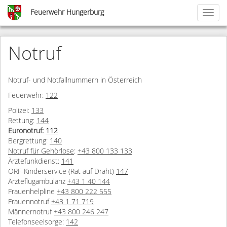
Skip
Feuerwehr Hungerburg
Toggl
to
naviga
main
content
Notruf
Notruf- und Notfallnummern in Österreich
Feuerwehr:
122
Polizei:
133
Rettung:
144
Euronotruf:
112
Bergrettung:
140
Notruf für Gehörlose
:
+43 800 133 133
Ärztefunkdienst:
141
ORF-Kinderservice (Rat auf Draht)
147
Ärzteflugambulanz
+43 1 40 144
Frauenhelpline
+43 800 222 555
Frauennotruf
+43 1 71 719
Männernotruf
+43 800 246 247
Telefonseelsorge:
142