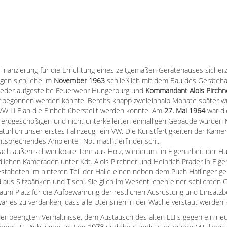
 Finanzierung für die Errichtung eines zeitgemäßen Gerätehauses sicher
ogen sich, ehe im
November 1963
schließlich mit dem Bau des Geräteh
ieder aufgestellte Feuerwehr Hungerburg und
K
ommandant Alois Pirchn
begonnen werden konnte. Bereits knapp zweieinhalb Monate später wu
VW LLF an die Einheit überstellt werden konnte. Am
27. Mai 1964
war d
Im erdgeschoßigen und nicht unterkellerten einhalligen Gebäude wurden 
türlich unser erstes Fahrzeug- ein VW. Die Kunstfertigkeiten der Kamer
entsprechendes Ambiente- Not macht erfinderisch...
 nach außen schwenkbare Tore aus Holz, wiederum in Eigenarbeit der Hu
ichen Kameraden unter Kdt. Alois Pirchner und Heinrich Prader in Eige
talteten im hinteren Teil der Halle einen neben dem Puch Haflinger g
aus Sitzbänken und Tisch...Sie glich im Wesentlichen einer schlichten 
 kaum Platz für die Aufbewahrung der restlichen Ausrüstung und Einsatz
 war es zu verdanken, dass alle Utensilien in der Wache verstaut werden
der beengten Verhältnisse, dem Austausch des alten LLFs gegen ein neu