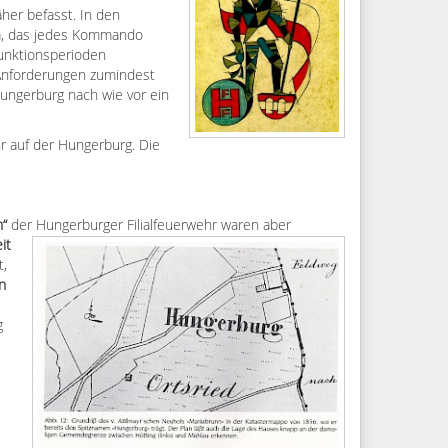
her befasst. In den
a, das jedes Kommando
Funktionsperioden
Anforderungen zumindest
Hungerburg nach wie vor ein
r auf der Hungerburg. Die
n“
der Hungerburger Filialfeuerwehr waren aber
it
t,
n
g