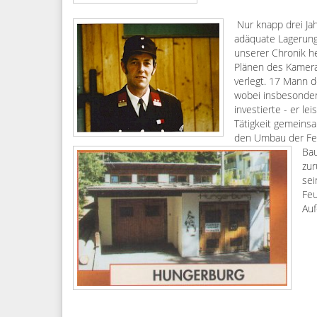
Nur knapp drei Ja
adäquate Lagerung 
unserer Chronik h
Plänen des Kamera
verlegt. 17 Mann d
wobei insbesondere
investierte - er le
Tätigkeit gemeins
den Umbau der Feu
Bau
zur
sei
Feu
Auf