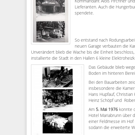
Kommandant Alois Pirchner und 
Lieferanten. Auch die Hungerbur
spendete.
So entstand nach Rodungsarbeit
neuen Garage verbauten die Ka
Unverändert blieb die Wache bis die Einheit beschloss,
installierte die Stadt in den Hallen 6 kleine Elektroheiz
Das Gebäude blieb wegen
Boden im hinteren Bere
Bei den Bauarbeiten zei
insbesondere die Kamera
Hans Hupfauf, Christian 
Heinz Schöpf und Robert 
Am
5. Mai 1976
konnte 
Hotel Mariabrunn über d
einer Feldmesse im Hof
sodann die erweiterte W