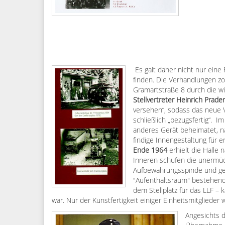
Es galt dahe
r nicht nur eine
finden. Die Verhandlungen z
Gramartstraße 8 durch die w
Stellvertreter Heinrich Prader
versehen“, sodass das neue 
schließlich „bezugsfertig“. 
anderes Gerät beheimatet, na
findige Innengestaltung für 
Ende 1964
erhielt die Halle
Inneren schufen die unermüdl
Aufbewahrungsspinde und ges
"Aufenthaltsraum" bestehend 
dem Stellplatz für das LLF –
war. Nur der Kunstfertigkeit einiger Einheitsmitglieder
Angesichts 