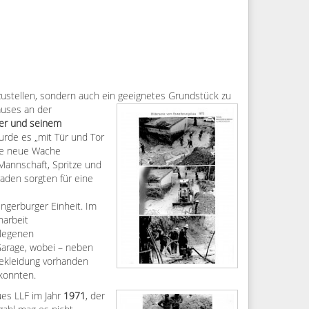
zustellen, sondern auch ein geeignete
s Grundstück zu
auses an der
er und seinem
rde es „mit Tür und Tor
ie neue Wache
Mannschaft, Spritze und
aden sorgten für eine
ngerburger Einheit. Im
narbeit
elegenen
Garage, wobei – neben
bekleidung vorhanden
 konnten.
es LLF im Jahr
1971
, der