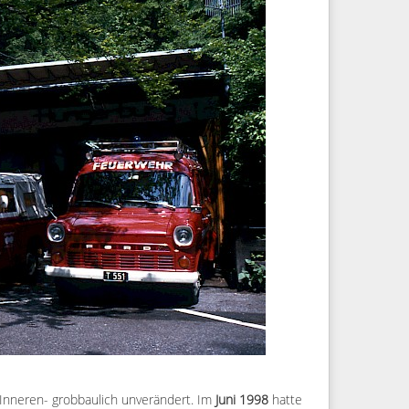
nneren- grobbaulich unverändert. Im
Juni 1998
hatte