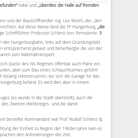
 gefunden“
habe und
„überdies die Halle auf fremden
nn und der Baustoffhändler Ing. Leo Würth, der „den
errichten. Auf diese Weise fand die FF Hungerburg,
„die
ige Schriftführer Professor Schlenz sen. formulierte.
3
n der Hungerburgbahn, links auf dem Gründungsbild
en entsprechend gebaut und beherbergte die von der
rren zum Materialtransport.
(Un-)Geist des NS-Regimes offenbar auch Pläne ein
 wurden, aber zum Bau eines Schlauchturmes geführt
h bislang rekonstruieren, wo sich die Garage für das
 Hungerburg befand. Es wird dies aber in einem
ges (es wurde in die Stadt überstellt), auch die
e des Zweiten Weltkrieges und die damit
hkeit bestellte Kommandant war Prof. Rudolf Schlenz dJ.
chtung der Einheit zu Beginn der 1960er-Jahre kam es
sprachen den Anforderungen der Zeit.