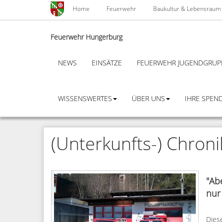
Skip
Home
Feuerwehr
Baukultur & Lebensraum
to
main
content
Feuerwehr Hungerburg
NEWS
EINSÄTZE
FEUERWEHR JUGENDGRUP
WISSENSWERTES
ÜBER UNS
IHRE SPEND
(Unterkunfts-) Chronik
"Ab
nur
Dies