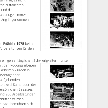
zahl mag es nicht
che auftauchten.
 und die
hfahrzeuges immer
in Angriff genommen
im
Frühjahr 1975
beim
Vorbereitungen für den
h einigen anfänglichen Schwierigkeiten
– unter
it den Rodungsarbeiten
uarbeiten wurden in
hervorragender
s aufgehenden
eten zwei Kameraden der
ersönlichen Einsatzes
nd 900 Arbeitsstunden
chritten wurden,
lel dazu bemühten sich