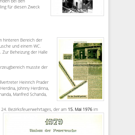
enden bei den
ling für diesen Zweck
m hinteren Bereich der
Dusche und einem WC.
. Zur Beheizung der Halle
ahrzeugbereich musste der
vertreter Heinrich Prader
Herdina, Johnny Herdinna,
Schanda, Manfred Schanda,
24. Bezirksfeuerwehrtages, der am
15. Mai 1976
im