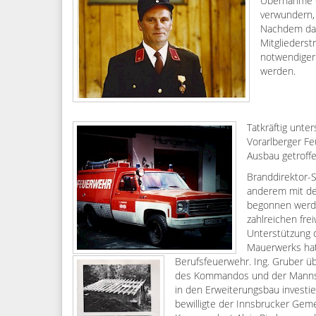
Übernahme e
verwundern,
Nachdem das
Mitgliederst
notwendiger 
werden.
Tatkräftig unt
Vorarlberger Fe
Ausbau getroff
Branddirektor-S
anderem mit d
begonnen werde
zahlreichen fre
Unterstützung 
Mauerwerks hat
Berufsfeuerwehr. Ing. Gr
uber üb
des Kommandos und der Mannsch
in den Erweiterungsbau investie
bewilligte der Innsbrucker Geme