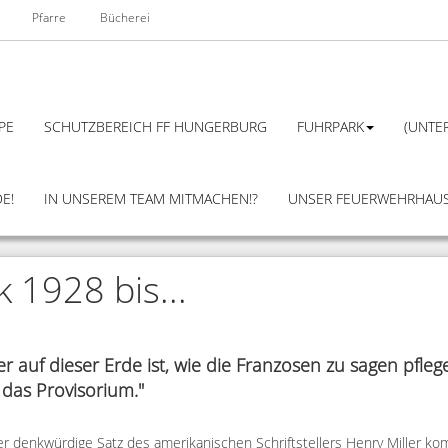
Pfarre
Bücherei
PE
SCHUTZBEREICH FF HUNGERBURG
FUHRPARK
(UNTER
E!
IN UNSEREM TEAM MITMACHEN!?
UNSER FEUERWEHRHAU
 1928 bis...
er auf dieser Erde ist, wie die Franzosen zu sagen pfleg
 das Provisorium."
er denkwürdige Satz des amerikanischen Schriftstellers Henry Miller ko