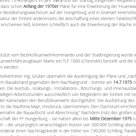
ines TS-Anhängers im Jahr
1973
und der ständig steigenden Mitglieers
 dass schon
Anfang der 1970er
Pläne für eine Erweiterung der Feuerwa
 Bevölkerungswachstum auf der Hungerburg und in Gramart einerseits
ruktur der Einheit andererseits die Anschaffung eines kleinen Tanklösc
erscheinen ließ, konnten schließlich auch die Erweiterung der Wache 
erstützt vom Bezirksfeuerwehrkommando und der Stadtregierung wurde 
uerwehrfahrzeugbauer Marte ein TLF 1000 (Chevrolet) bestellt und die 
en werden.
tellvertreter Ing. Gruber übernahm die Ausfertigung der Pläne und „nac
em Bauabstand gegenüber dem Nachbargrund – konnte am
14.7.1975
m
n. Die Aushub-, Grabungs-, Installations-, Böschungs- und Innenausba
iwilligen Arbeitsstunden ausschließlich von Mitgliedern der Einheit mit 
der Kameraden den Berufsfeuerwehr durchgeführt. Die Ausführung de
te die Baufirma Mayr, Innsbruck, übernommen. Den Dachstuhl erricht
ernahm die Bauaufsicht und Abrechnung.“ Nachdem trotz des großen p
aft der FF Hungerburg – sie hatten allein bis
Mitte Dezember 1975
ru
rt – die ursprünglich veranschlagten Kosten von 300.000 Schilling übers
inderat einen Nachtragskredit in der Höhe von 130.000 Schilling. Paral