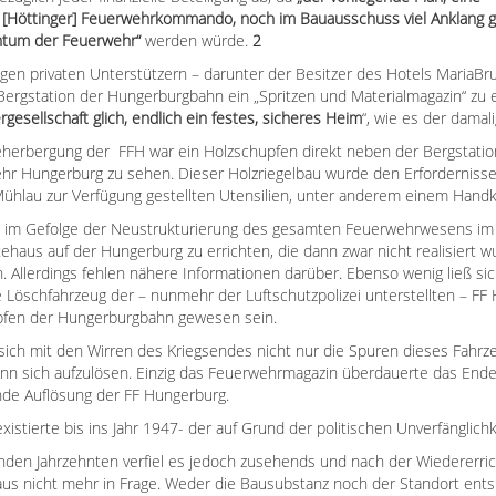
im [Höttinger] Feuerwehrkommando, noch im Bauausschuss viel Anklang
entum der Feuerwehr“
werden würde.
2
en privaten Unterstützern – darunter der Besitzer des Hotels MariaBru
er Bergstation der Hungerburgbahn ein „Spritzen und Materialmagazin“ zu 
gesellschaft glich, endlich ein festes, sicheres Heim
“, wie es der damal
eherbergung der FFH war ein Holzschupfen direkt neben der Bergstatio
hr Hungerburg zu sehen. Dieser Holzriegelbau wurde den Erforderniss
hlau zur Verfügung gestellten Utensilien, unter anderem einem Handka
im Gefolge der Neustrukturierung des gesamten Feuerwehrwesens im 
ehaus auf der Hungerburg zu errichten, die dann zwar nicht realisiert
. Allerdings fehlen nähere Informationen darüber. Ebenso wenig ließ sic
 Löschfahrzeug der – nunmehr der Luftschutzpolizei unterstellten – FF
fen der Hungerburgbahn gewesen sein.
sich mit den Wirren des Kriegsendes nicht nur die Spuren dieses Fahrzeu
ann sich aufzulösen. Einzig das Feuerwehrmagazin überdauerte das End
de Auflösung der FF Hungerburg.
existierte bis ins Jahr 1947- der auf Grund der politischen Unverfänglic
enden Jahrzehnten verfiel es jedoch zusehends und nach der Wiedererri
aus nicht mehr in Frage. Weder die Bausubstanz noch der Standort ent