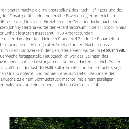
hren spä
ter machte die Indienststellung des Puch Haflingers und die
des Einsatzgerätes eine neuerliche Erweiterung erforderlich. In
eißt es dazu: „Durch das Einziehen einer Zwischendecke nach den
den Johnny Herdina wurde der Aufenthaltsraum in den 1. Stock hinauf
er Einheit leisteten insgesamt 1183 Arbeitsstunden,
 unser damaliger Kdt. Heinrich Prader viel Zeit in die Bauarbeiten
istete beinahe die Hälfte (!) aller Arbeiststunden. Nach intensiver
am mit den Handwerkern der Berufsfeuerwehr wurde im
Februar 1980
erwache fertiggestellt. Hauptsächlich war das Gelingen des
vorhabens auf die Leistungen des Kommandanten Heinrich Prader
ückzuführen, der fast die Hälfte aller Arbeitsstunden erbrachte, sogar
nen Urlaub opferte, und mit viel Liebe zum Detail das innere der
erwache zu einem Schmuckstück machte, mit einem gefälligen
enthaltsraum und einer übersichtlichen Gerätehalle.“
4