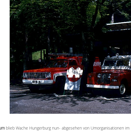
ium
blieb Wache Hungerburg nun- abgesehen von Umorganisationen im I