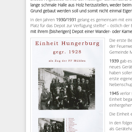
lange schmale Halle aus Holz herzustellen, weder be
Grund gebaut werden soll und somit nicht einmal Eig
In den Jahren
1930/1931
gelang es gemeinsam mit einig
Platz für das Depot zur Verfügung stellte“ – östlich d
mit ihrem [bisherigen] Depot einer Wander- oder Karner
Die erste B
der Feuerwe
Gemeinde Mü
1939
gab es
neues Gerät
haben sollen
erste eigene
Nebenschup
1945
verlor 
Einheit beg
einhergehen
Die Einheit 
In den folg
als Geräteh