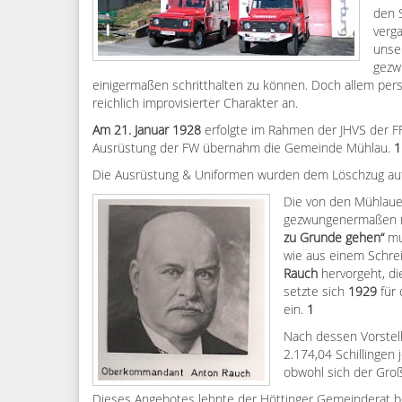
den 
verg
unse
gezw
einigermaßen schritthalten zu können. Doch allem pers
reichlich improvisierter Charakter an.
Am
21. Januar 1928
erfolgte im Rahmen der JHVS der FF
Ausrüstung der FW übernahm die Gemeinde Mühlau.
1
Die Ausrüstung & Uniformen wurden dem Löschzug auf 
Die von den Mühlaue
gezwungenermaßen n
zu Grunde gehen“
mu
wie aus einem Schr
Rauch
hervorgeht, di
setzte sich
1929
für
ein.
1
Nach dessen Vorstell
2.174,04 Schillingen
obwohl sich der Groß
Dieses Angebotes lehnte der Höttinger Gemeinderat bezü