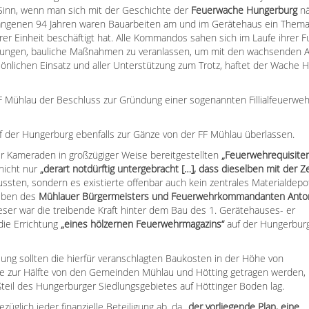
Sinn, wenn man sich mit der Geschichte der
Feuerwache Hungerburg
nä
angenen 94 Jahren waren Bauarbeiten am und im Gerätehaus ein Them
rer Einheit beschäftigt hat. Alle Kommandos sahen sich im Laufe ihrer 
ungen, bauliche Maßnahmen zu veranlassen, um mit den wachsenden 
önlichen Einsatz und aller Unterstützung zum Trotz, haftet der Wache 
 Mühlau der Beschluss zur Gründung einer sogenannten Fillialfeuerweh
der Hungerburg ebenfalls zur Gänze von der FF Mühlau überlassen.
r Kameraden in großzügiger Weise bereitgestellten
„Feuerwehrequisite
icht nur
„derart notdürftig untergebracht […], dass dieselben mit der Ze
ssten, sondern es existierte offenbar auch kein zentrales Materialdepo
eiben des
Mühlauer Bürgermeisters und Feuerwehrkommandanten Anto
eser war die treibende Kraft hinter dem Bau des 1. Gerätehauses- er
 die Errichtung
„eines hölzernen Feuerwehrmagazins“
auf der Hungerbur
ung sollten die hierfür veranschlagten Baukosten in der Höhe von
 je zur Hälfte von den Gemeinden Mühlau und Hötting getragen werden,
teil des Hungerburger Siedlungsgebietes auf Höttinger Boden lag.
glich jeder finanzielle Beteiligung ab, da
„der vorliegende Plan, eine