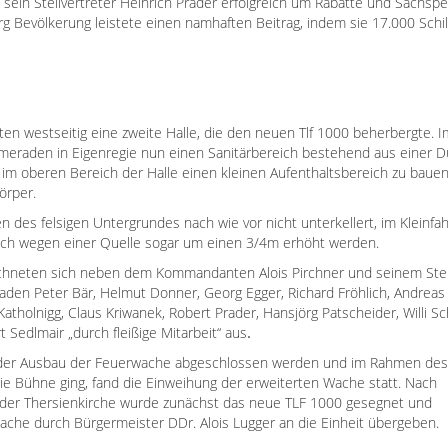
sein Stellvertreter Heinrich Prader erfolgreich um Rabatte und Sachsp
g Bevölkerung leistete einen namhaften Beitrag, indem sie 17.000 Schil
en westseitig eine zweite Halle, die den neuen Tlf 1000 beherbergte. I
meraden in Eigenregie nun einen Sanitärbereich bestehend aus einer 
 im oberen Bereich der Halle einen kleinen Aufenthaltsbereich zu bauen
körper.
 des felsig
en Untergrundes nach wie vor nicht unterkellert, im Kleinf
ich wegen einer Quelle sogar um einen 3/4m erhöht werden.
chneten sich neben dem Kommandanten Alois Pirchner und seinem Stell
den Peter Bär, Helmut Donner, Georg Egger, Richard Fröhlich, Andreas 
Katholnigg, Claus Kriwanek, Robert Prader, Hansjörg Patscheider, Willi 
Sedlmair „durch fleißige Mitarbeit“ aus
.
der Ausbau der Feuerwache abgeschlossen werden und im Rahmen des 
ie Bühne ging, fand die Einweihung der erweiterten Wache statt. Nach
 der Thersienkirche wurde zunächst das neue TLF 1000 gesegnet und
ache durch Bürgermeister DDr. Alois Lugger an die Einheit übergeben.