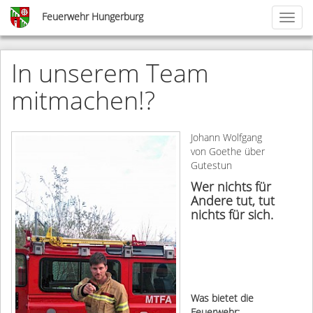
Skip
Feuerwehr Hungerburg
Toggl
to
naviga
main
content
In unserem Team
mitmachen!?
Johann Wolfgang
von Goethe über
Gutestun
Wer nichts für
Andere tut, tut
nichts für sich.
Was bietet die
Feuerwehr: