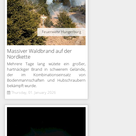
Feuerwehr Hungerburg
Massiver Waldbrand auf der
Nordkette
Mehrere Tage lang wütete ein großer,
hartnäckiger Brand in schwerem Gelände,
der im Kombinationseinsatz von
Bodenmannschaften und Hubschraubern
bekämpft wurde.
Thursday, 01. January 2026