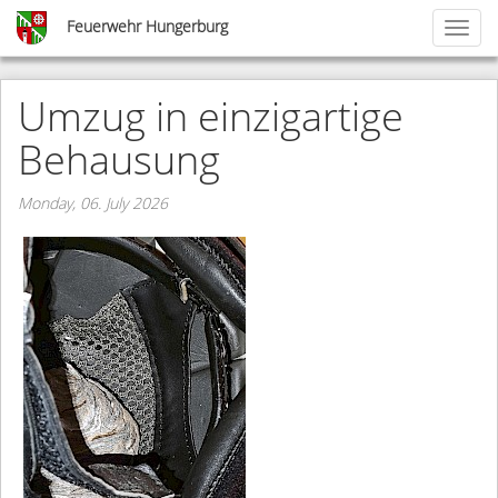
Skip
Feuerwehr Hungerburg
Toggl
to
naviga
main
content
Umzug in einzigartige
Behausung
Monday, 06. July 2026