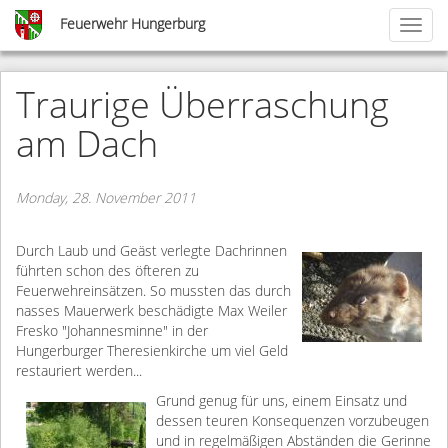
Skip
Feuerwehr Hungerburg
Toggl
to
naviga
main
content
Traurige Überraschung
am Dach
Monday, 28. November 2011
Durch Laub und Geäst
verlegte Dachrinnen
führten schon des öfteren zu
Feuerwehreinsätzen. So mussten das durch
nasses Mauerwerk beschädigte Max Weiler
Fresko "Johannesminne" in der
Hungerburger Theresienkirche um viel Geld
restauriert werden...
Grund genug für uns, einem Einsatz und
dessen teuren Konsequenzen vorzubeugen
und in regelmäßigen Abständen die Gerinne