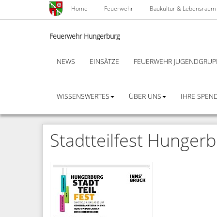
Skip
Home
Feuerwehr
Baukultur & Lebensraum
to
main
content
Feuerwehr Hungerburg
NEWS
EINSÄTZE
FEUERWEHR JUGENDGRUP
WISSENSWERTES
ÜBER UNS
IHRE SPEND
Stadtteilfest Hunger