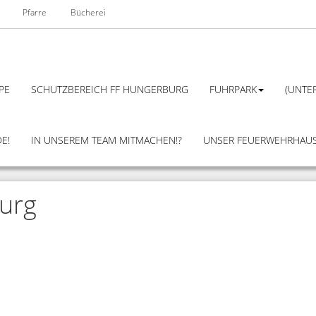
Pfarre
Bücherei
PE
SCHUTZBEREICH FF HUNGERBURG
FUHRPARK
(UNTER
E!
IN UNSEREM TEAM MITMACHEN!?
UNSER FEUERWEHRHAU
burg