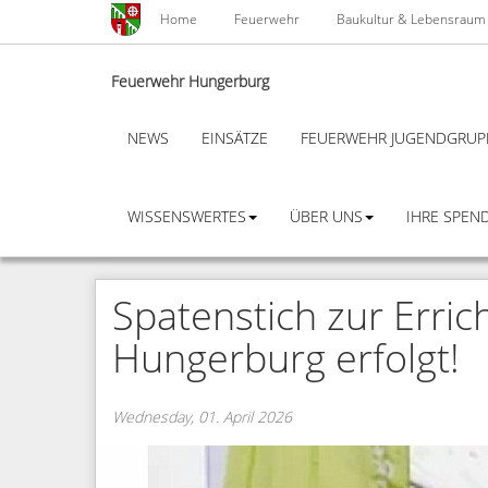
Skip
Home
Feuerwehr
Baukultur & Lebensraum
to
main
content
Feuerwehr Hungerburg
NEWS
EINSÄTZE
FEUERWEHR JUGENDGRUP
WISSENSWERTES
ÜBER UNS
IHRE SPEND
Spatenstich zur Erri
Hungerburg erfolgt!
Wednesday, 01. April 2026