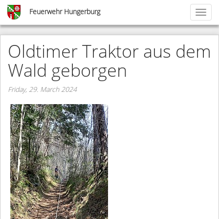
Skip
Feuerwehr Hungerburg
Toggl
to
naviga
main
content
Oldtimer Traktor aus dem
Wald geborgen
Friday, 29. March 2024