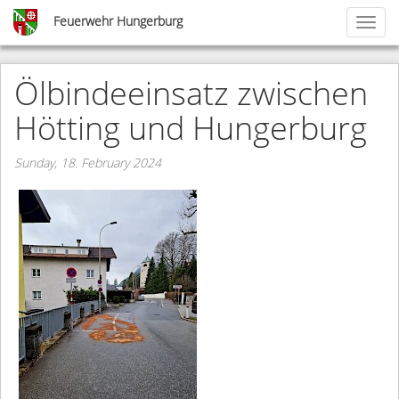
Skip
Feuerwehr Hungerburg
Toggl
to
naviga
main
content
Ölbindeeinsatz zwischen
Hötting und Hungerburg
Sunday, 18. February 2024