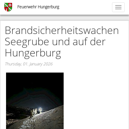
Skip
Feuerwehr Hungerburg
Toggl
to
naviga
main
content
Brandsicherheitswachen
Seegrube und auf der
Hungerburg
Thursday, 01. January 2026