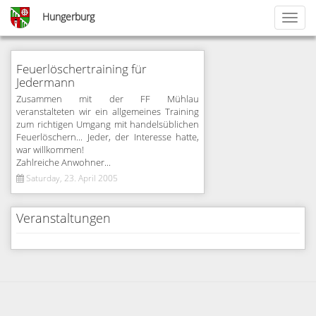
Skip
Hungerburg
Toggl
to
naviga
main
content
<
Feuerlöschertraining für
1
Jedermann
…
54
Zusammen mit der FF Mühlau
veranstalteten wir ein allgemeines Training
55
zum richtigen Umgang mit handelsüblichen
56
Feuerlöschern... Jeder, der Interesse hatte,
57
war willkommen!
Zahlreiche Anwohner...
Saturday, 23. April 2005
Veranstaltungen