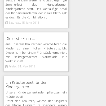
Bei strahlendem Wetter fand das diesjährige
Sommerfest des Hungerburger
Kindergartens statt. Das weitläufige Areal
der Kinderfreunde war der ideale Platz- galt
es doch für die Kombination...
Saturday, 15. June 2013
Die erste Ernte...
aus unserem Kräuterbeet verarbeiteten die
Kinder zu einem tollen Kräuteraufstrich.
Dieser kam bei einem Frühstück kombiniert
mit selbstgemachter Marmelade zur
Verkostung!!
Friday, 31. May 2013
Ein Kräuterbeet für den
Kindergarten
Unsere Kindergartenkinder pflanzten ein
Kräuterbeet!
Unter den Kräutern, welche der Singkreis
der Pfarre Hungerburg spendete, waren