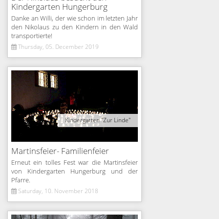
Kindergarten Hungerburg
Danke an Willi, der wie schon im letzten Jahr
den Nikolaus zu den Kindern in den Wald
transportierte!
Thursday, 05. December 2019
Kindergarten "Zur Linde"
Martinsfeier- Familienfeier
Erneut ein tolles Fest war die Martinsfeier
von Kindergarten Hungerburg und der
Pfarre.
Saturday, 10. November 2018