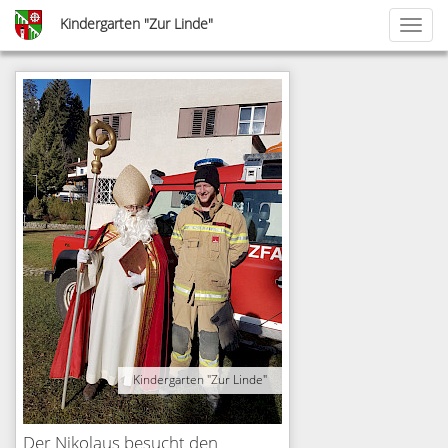
Skip
Kindergarten "Zur Linde"
Toggl
to
naviga
main
content
Kindergarten "Zur Linde"
Der Nikolaus besucht den