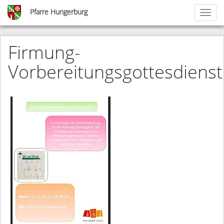
Skip
Pfarre Hungerburg
Toggl
to
naviga
main
content
Firmung-
Vorbereitungsgottesdienst