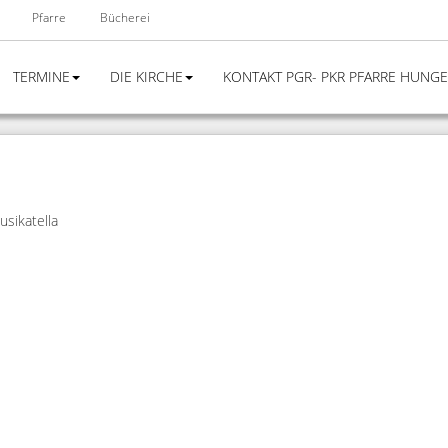
Pfarre
Bücherei
TERMINE
DIE KIRCHE
KONTAKT PGR- PKR PFARRE HUNG
sikatella