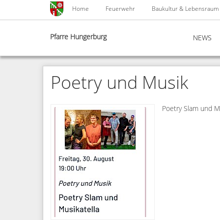
Skip
Home
Feuerwehr
Baukultur & Lebensraum
to
main
content
Pfarre Hungerburg
NEWS
Poetry und Musik
Poetry Slam und Mu