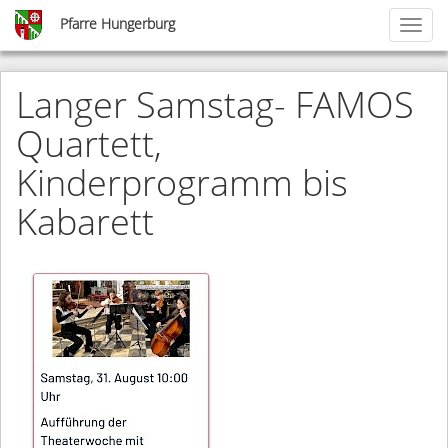
Skip
Pfarre Hungerburg
Toggl
to
naviga
main
content
Langer Samstag- FAMOS
Quartett,
Kinderprogramm bis
Kabarett